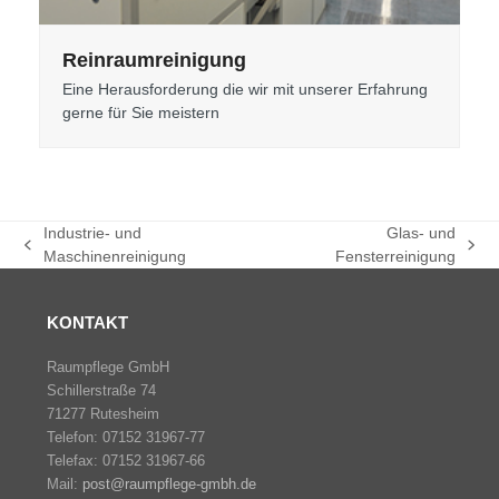
Reinraumreinigung
Eine Herausforderung die wir mit unserer Erfahrung
gerne für Sie meistern
Industrie- und
Glas- und
previous
next
Maschinenreinigung
Fensterreinigung
post:
post:
KONTAKT
Raumpflege GmbH
Schillerstraße 74
71277 Rutesheim
Telefon: 07152 31967-77
Telefax: 07152 31967-66
Mail:
post@raumpflege-gmbh.de